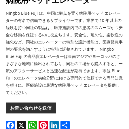
病院用ベッドエレベーター
Ningbo Blue Fuji は、中国に拠点を置く病院用ベッド エレベー
ターの有名で信頼できるサプライヤーです。業界で 10 年以上の
経験を持つ同社の製品は、医療施設内での患者のスムーズかつ安
全な移動を保証するのに役立ちます。安全性、耐久性、柔軟性の
強化など、同社のエレベーターの特別な設計機能は、医療緊急事
態の要求を満たすように特別に調整されています。 Ningbo
Blue Fuji の高品質エレベーターは東南アジアやヨーロッパのさ
まざまな地域に輸出されており、同社の工場から購入すると、一
流のアフターサービスと迅速な配送が期待できます。寧波 Blue
Fuji のエレベータ供給分野における専門的で信頼できる専門知識
を頼りに、医療施設に最適な病院用ベッド エレベータを提供し
てください。
お問い合わせを送信
Facebook
X
WhatsApp
Pinterest
LinkedIn
Share